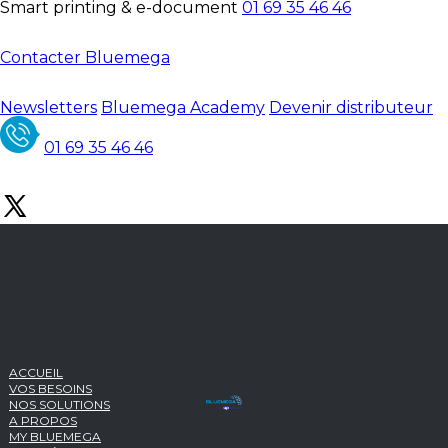
Smart printing & e-document
01 69 35 46 46
Contacter Bluemega
Newsletters
Bluemega Academy
Devenir distributeur
01 69 35 46 46
ACCUEIL
VOS BESOINS
NOS SOLUTIONS
A PROPOS
MY BLUEMEGA