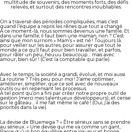
multitude de souvenirs, des moments forts, des défis
relevés, et surtout des rencontres inoubliables.
On a traversé des périodes compliquées, mais c’est
quand l’équipe a repris les rênes que tout a changé.
À ce moment-là, nous sommes devenus une famille. Et
dans une famille, il faut bien une maman, non ? C’est
ainsi que mon surnom « Mam’s » est né ! Toujours là
pour veiller sur les autres, pour assurer que tout le
monde a ce qu’il faut pour bien travailler, et parfois,
pour râler un peu, heuuu beaucoup… mais avec
amour, bien sûr ! (C’est la comptable qui parle).
Avec le temps, la société a grandi, évolué, et moi aussi.
La routine ? Très peu pour moi ! J’aime optimiser,
améliorer, simplifier, que ce soit avec de nouveaux
outils ou en repensant les processus.
À tel point qu’on a fini par créer notre propre outil de
gestion (merci mes talentueux développeurs), et cerise
sur le gâteau… il me fait même le café ! (Oui, j’ai des
priorités dans la vie).
La devise de Bluemega ? « Être sérieux sans se prendre
au sérieux. » Une devise qui me va comme un gant,
Parce qu’un bon équilibre entre rigueur et bonne