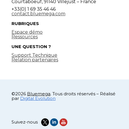
Courtaboeuf, 91140 Villejust – France
+33(0) 1 69 35 46 46
contact.bluemega.com
RUBRIQUES
Espace démo
Ressources
UNE QUESTION ?
Support Technique
Relation partenaires
©2026
Bluemega
. Tous droits réservés – Réalisé
par
Digital Evolution
Suivez-nous