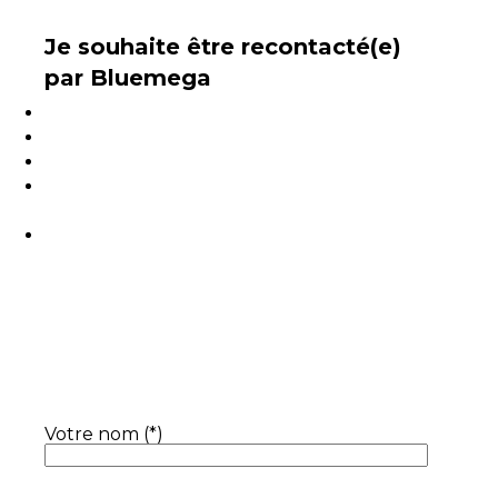
Je souhaite être recontacté(e)
par Bluemega
Vous souhaitez une démonstration ?
Accéder à une version de test ?
Une question commerciale ou un devis ?
Laissez-nous un message via le formulaire
et nous vous recontacterons dans les 24h.
Pour accéder au support technique
Votre nom (*)