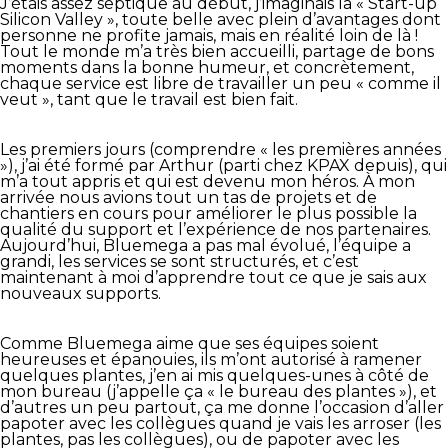
J’étais assez septique au début, j’imaginais la « Start-up
Silicon Valley », toute belle avec plein d’avantages dont
personne ne profite jamais, mais en réalité loin de là !
Tout le monde m’a très bien accueilli, partage de bons
moments dans la bonne humeur, et concrètement,
chaque service est libre de travailler un peu « comme il
veut », tant que le travail est bien fait.
Les premiers jours (comprendre « les premières années
»), j’ai été formé par Arthur (parti chez KPAX depuis), qui
m’a tout appris et qui est devenu mon héros. À mon
arrivée nous avions tout un tas de projets et de
chantiers en cours pour améliorer le plus possible la
qualité du support et l’expérience de nos partenaires.
Aujourd’hui, Bluemega a pas mal évolué, l’équipe a
grandi, les services se sont structurés, et c’est
maintenant à moi d’apprendre tout ce que je sais aux
nouveaux supports.
Comme Bluemega aime que ses équipes soient
heureuses et épanouies, ils m’ont autorisé à ramener
quelques plantes, j’en ai mis quelques-unes à côté de
mon bureau (j’appelle ça « le bureau des plantes »), et
d’autres un peu partout, ça me donne l’occasion d’aller
papoter avec les collègues quand je vais les arroser (les
plantes, pas les collègues), ou de papoter avec les