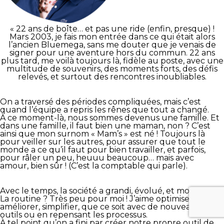
« 22 ans de boîte… et pas une ride (enfin, presque) !
Mars 2003, je fais mon entrée dans ce qui était alors
l’ancien Bluemega, sans me douter que je venais de
signer pour une aventure hors du commun. 22 ans
plus tard, me voilà toujours là, fidèle au poste, avec une
multitude de souvenirs, des moments forts, des défis
relevés, et surtout des rencontres inoubliables.
On a traversé des périodes compliquées, mais c’est
quand l’équipe a repris les rênes que tout a changé.
À ce moment-là, nous sommes devenus une famille. Et
dans une famille, il faut bien une maman, non ? C’est
ainsi que mon surnom « Mam’s » est né ! Toujours là
pour veiller sur les autres, pour assurer que tout le
monde a ce qu’il faut pour bien travailler, et parfois,
pour râler un peu, heuuu beaucoup… mais avec
amour, bien sûr ! (C’est la comptable qui parle).
Avec le temps, la société a grandi, évolué, et moi aussi.
La routine ? Très peu pour moi ! J’aime optimiser,
améliorer, simplifier, que ce soit avec de nouveaux
outils ou en repensant les processus.
À tel point qu’on a fini par créer notre propre outil de