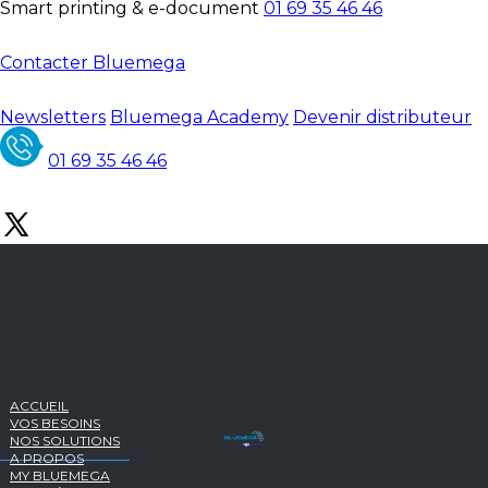
Smart printing & e-document
01 69 35 46 46
Contacter Bluemega
Newsletters
Bluemega Academy
Devenir distributeur
01 69 35 46 46
ACCUEIL
VOS BESOINS
NOS SOLUTIONS
A PROPOS
MY BLUEMEGA