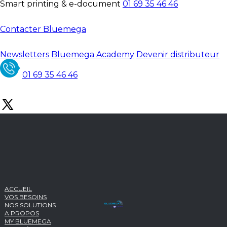
Smart printing & e-document
01 69 35 46 46
Contacter Bluemega
Newsletters
Bluemega Academy
Devenir distributeur
01 69 35 46 46
ACCUEIL
VOS BESOINS
NOS SOLUTIONS
A PROPOS
MY BLUEMEGA