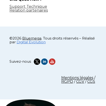
Support Technique
Relation partenaires
©2026
Bluemega
. Tous droits réservés – Réalisé
par
Digital Evolution
Suivez-nous
Mentions légales
/
RGPD
/
CGV
/
CGS