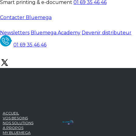
Smart printing & e-document
01 69 35 46 46
Contacter Bluemega
Newsletters
Bluemega Academy
Devenir distributeur
01 69 35 46 46
ACCUEIL
VOS BESOINS
NOS SOLUTIONS
A PROPOS
MY BLUEMEGA