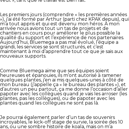
veut », tant que le travail est bien fait.
Les premiers jours (comprendre « les premières années
»), j’ai été formé par Arthur (parti chez KPAX depuis), qui
m’a tout appris et qui est devenu mon héros. À mon
arrivée nous avions tout un tas de projets et de
chantiers en cours pour améliorer le plus possible la
qualité du support et l’expérience de nos partenaires.
Aujourd’hui, Bluemega a pas mal évolué, l’équipe a
grandi, les services se sont structurés, et c’est
maintenant à moi d’apprendre tout ce que je sais aux
nouveaux supports.
Comme Bluemega aime que ses équipes soient
heureuses et épanouies, ils m’ont autorisé à ramener
quelques plantes, j’en ai mis quelques-unes à côté de
mon bureau (j’appelle ça « le bureau des plantes »), et
d’autres un peu partout, ça me donne l’occasion d’aller
papoter avec les collègues quand je vais les arroser (les
plantes, pas les collègues), ou de papoter avec les
plantes quand les collègues ne sont pas là.
Je pourrai également parler d’un tas de souvenirs
incroyables, le kick-off stage de survie, la soirée des 10
ans, ou une sombre histoire de koala, mais on m’a