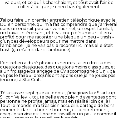
valeurs, et ce qu’ils cherchaient, et tout avait l’air de
coller à ce que je cherchais également.
J’ai pu faire un premier entretien téléphonique avec le
DG en personne, qui m’a fait comprendre que j’arriverai
dans un endroit peu conventionnel, un esprit familial,
un travail intéressant, et beaucoup d’humour… il en a
profité pour me raconter une blague un peu « trash »
d’un des développeurs pour me mettre dans
l’ambiance… je ne vais pas la raconter ici, mais elle était
trash (ça m’a mis dans l’ambiance) …
L’entretien a duré plusieurs heures, j’ai eu droit a des
questions classiques, des questions moins classiques, et
a un froissage/balançage de CV accompagné d’un « ça
va pas le faire » lorsqu’ils ont appris que je ne jouais pas
(encore) à StarCraft.
J’étais assez septique au début, j’imaginais la « Start-up
Silicon Valley », toute belle avec plein d’avantages dont
personne ne profite jamais, mais en réalité loin de là !
Tout le monde m’a très bien accueilli, partage de bons
moments dans la bonne humeur, et concrètement,
chaque service est libre de travailler un peu « comme il