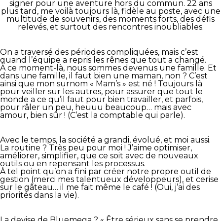
signer pour une aventure hors du commun. 22 ans
plus tard, me voilà toujours là, fidèle au poste, avec une
multitude de souvenirs, des moments forts, des défis
relevés, et surtout des rencontres inoubliables.
On a traversé des périodes compliquées, mais c’est
quand l’équipe a repris les rênes que tout a changé.
À ce moment-là, nous sommes devenus une famille. Et
dans une famille, il faut bien une maman, non ? C’est
ainsi que mon surnom « Mam’s » est né ! Toujours là
pour veiller sur les autres, pour assurer que tout le
monde a ce qu’il faut pour bien travailler, et parfois,
pour râler un peu, heuuu beaucoup… mais avec
amour, bien sûr ! (C’est la comptable qui parle).
Avec le temps, la société a grandi, évolué, et moi aussi.
La routine ? Très peu pour moi ! J’aime optimiser,
améliorer, simplifier, que ce soit avec de nouveaux
outils ou en repensant les processus.
À tel point qu’on a fini par créer notre propre outil de
gestion (merci mes talentueux développeurs), et cerise
sur le gâteau… il me fait même le café ! (Oui, j’ai des
priorités dans la vie).
La devise de Bluemega ? « Être sérieux sans se prendre