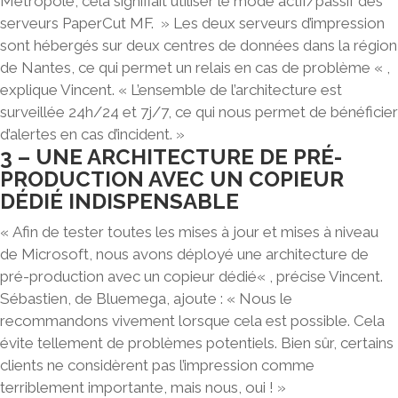
Métropole, cela signifiait utiliser le mode actif/passif des
serveurs PaperCut MF. » Les deux serveurs d’impression
sont hébergés sur deux centres de données dans la région
de Nantes, ce qui permet un relais en cas de problème « ,
explique Vincent. « L’ensemble de l’architecture est
surveillée 24h/24 et 7j/7, ce qui nous permet de
bénéficier
d’alertes en cas d’incident
. »
3 – UNE ARCHITECTURE DE PRÉ-
PRODUCTION AVEC UN COPIEUR
DÉDIÉ INDISPENSABLE
« Afin de tester toutes les mises à jour et mises à niveau
de Microsoft, nous avons déployé
une architecture de
pré-production avec un copieur dédié
« , précise Vincent.
Sébastien, de Bluemega, ajoute : « Nous le
recommandons vivement lorsque cela est possible. Cela
évite tellement de problèmes potentiels. Bien sûr, certains
clients ne considèrent pas l’impression comme
terriblement importante, mais nous, oui ! »