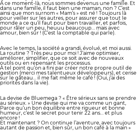
À ce moment-là, nous sommes devenus une famille. Et
dans une famille, il faut bien une maman, non ? C’est
ainsi que mon surnom « Mam’s » est né ! Toujours là
pour veiller sur les autres, pour assurer que tout le
monde a ce qu’il faut pour bien travailler, et parfois,
pour râler un peu, heuuu beaucoup… mais avec
amour, bien sûr ! (C’est la comptable qui parle).
Avec le temps, la société a grandi, évolué, et moi aussi.
La routine ? Très peu pour moi ! J’aime optimiser,
améliorer, simplifier, que ce soit avec de nouveaux
outils ou en repensant les processus.
À tel point qu’on a fini par créer notre propre outil de
gestion (merci mes talentueux développeurs), et cerise
sur le gâteau… il me fait même le café ! (Oui, j’ai des
priorités dans la vie).
La devise de Bluemega ? « Être sérieux sans se prendre
au sérieux. » Une devise qui me va comme un gant,
Parce qu’un bon équilibre entre rigueur et bonne
humeur, c’est le secret pour tenir 22 ans… et plus
encore !
Et maintenant ? On continue l’aventure, avec toujours
autant de passion et, bien sûr, un bon café à la main »