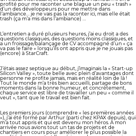
profité pour me raconter une blague un peu « trash »
d’un des développeurs pour me mettre dans
l’ambiance… je ne vais pas la raconter ici, mais elle était
trash (ça m’a mis dans l’ambiance) …
L’entretien a duré plusieurs heures, j’ai eu droit a des
questions classiques, des questions moins classiques, et
a un froissage/balançage de CV accompagné d’un « ça
va pas le faire » lorsqu’ils ont appris que je ne jouais pas
(encore) à StarCraft.
J’étais assez septique au début, j’imaginais la « Start-up
Silicon Valley », toute belle avec plein d’avantages dont
personne ne profite jamais, mais en réalité loin de là !
Tout le monde m’a très bien accueilli, partage de bons
moments dans la bonne humeur, et concrètement,
chaque service est libre de travailler un peu « comme il
veut », tant que le travail est bien fait.
Les premiers jours (comprendre « les premières années
»), j’ai été formé par Arthur (parti chez KPAX depuis), qui
m’a tout appris et qui est devenu mon héros. À mon
arrivée nous avions tout un tas de projets et de
chantiers en cours pour améliorer le plus possible la