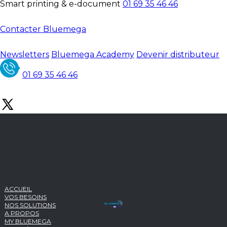
Smart printing & e-document
01 69 35 46 46
Contacter Bluemega
Newsletters
Bluemega Academy
Devenir distributeur
01 69 35 46 46
ACCUEIL
VOS BESOINS
NOS SOLUTIONS
A PROPOS
MY BLUEMEGA