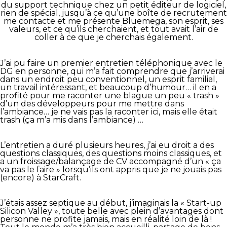
du support technique chez un petit éditeur de logiciel,
rien de spécial, jusqu’à ce qu’une boîte de recrutement
me contacte et me présente Bluemega, son esprit, ses
valeurs, et ce qu’ils cherchaient, et tout avait l’air de
coller à ce que je cherchais également.
J’ai pu faire un premier entretien téléphonique avec le
DG en personne, qui m’a fait comprendre que j’arriverai
dans un endroit peu conventionnel, un esprit familial,
un travail intéressant, et beaucoup d’humour… il en a
profité pour me raconter une blague un peu « trash »
d’un des développeurs pour me mettre dans
l’ambiance… je ne vais pas la raconter ici, mais elle était
trash (ça m’a mis dans l’ambiance) …
L’entretien a duré plusieurs heures, j’ai eu droit a des
questions classiques, des questions moins classiques, et
a un froissage/balançage de CV accompagné d’un « ça
va pas le faire » lorsqu’ils ont appris que je ne jouais pas
(encore) à StarCraft.
J’étais assez septique au début, j’imaginais la « Start-up
Silicon Valley », toute belle avec plein d’avantages dont
personne ne profite jamais, mais en réalité loin de là !