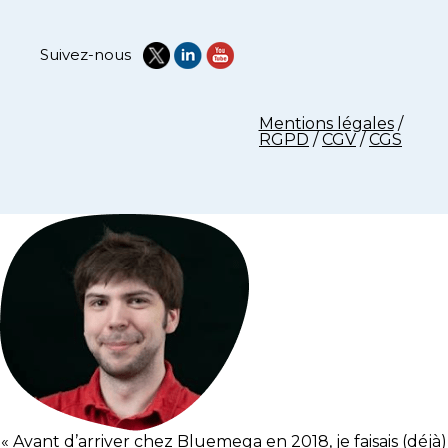
Suivez-nous
Mentions légales
/
RGPD
/
CGV
/
CGS
« Avant d’arriver chez Bluemega en 2018, je faisais (déjà)