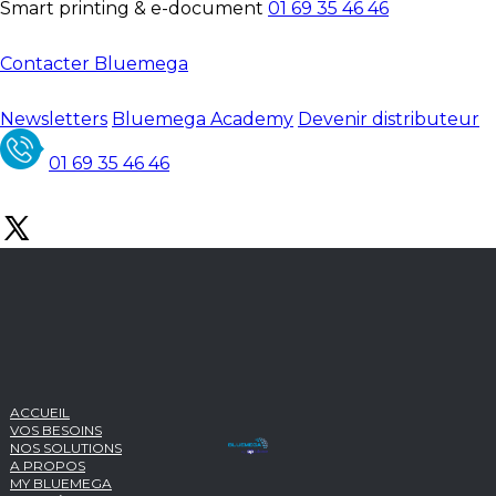
Smart printing & e-document
01 69 35 46 46
Contacter Bluemega
Newsletters
Bluemega Academy
Devenir distributeur
01 69 35 46 46
ACCUEIL
VOS BESOINS
NOS SOLUTIONS
A PROPOS
MY BLUEMEGA