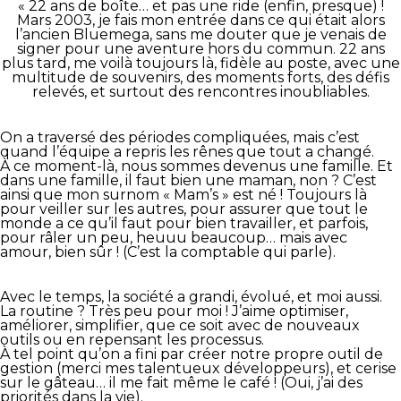
« 22 ans de boîte… et pas une ride (enfin, presque) !
Mars 2003, je fais mon entrée dans ce qui était alors
l’ancien Bluemega, sans me douter que je venais de
signer pour une aventure hors du commun. 22 ans
plus tard, me voilà toujours là, fidèle au poste, avec une
multitude de souvenirs, des moments forts, des défis
relevés, et surtout des rencontres inoubliables.
On a traversé des périodes compliquées, mais c’est
quand l’équipe a repris les rênes que tout a changé.
À ce moment-là, nous sommes devenus une famille. Et
dans une famille, il faut bien une maman, non ? C’est
ainsi que mon surnom « Mam’s » est né ! Toujours là
pour veiller sur les autres, pour assurer que tout le
monde a ce qu’il faut pour bien travailler, et parfois,
pour râler un peu, heuuu beaucoup… mais avec
amour, bien sûr ! (C’est la comptable qui parle).
Avec le temps, la société a grandi, évolué, et moi aussi.
La routine ? Très peu pour moi ! J’aime optimiser,
améliorer, simplifier, que ce soit avec de nouveaux
outils ou en repensant les processus.
À tel point qu’on a fini par créer notre propre outil de
gestion (merci mes talentueux développeurs), et cerise
sur le gâteau… il me fait même le café ! (Oui, j’ai des
priorités dans la vie).