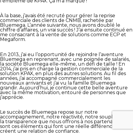
l’emblème de KPAX. Ça m’a marqué !
À la base, j’avais été recruté pour gérer la reprise
commerciale des clients de CNMB, rachetée par
Bluemega. L’année suivante, nous avons doublé le
chiffre d’affaires, un vrai succès ! J’ai ensuite continué en
me consacrant à la vente de solutions comme ECP et
Megaform.
En 2013, j’ai eu l’opportunité de rejoindre l’aventure
Bluemega en reprenant, avec une poignée de salariés,
la société Bluemega elle-même, un défi de taille ! En
2014, j’ai pris en charge la gestion commerciale de la
solution KPAX, en plus des autres solutions. Au fil des
années, j’ai accompagné commercialement les
nouveaux arrivants et j’ai vu la famille Bluemega
grandir. Aujourd’hui, je continue cette belle aventure
avec la même motivation, entouré de personnes que
j’apprécie.
Le succès de Bluemega repose sur notre
accompagnement, notre réactivité, notre souplesse et
la transparence que nous offrons à nos partenaires. Ce
sont ces éléments qui font une réelle différence et
créent une relation de confiance.