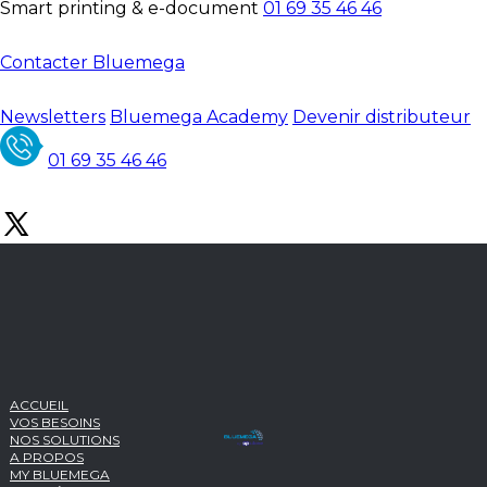
Smart printing & e-document
01 69 35 46 46
Contacter Bluemega
Newsletters
Bluemega Academy
Devenir distributeur
01 69 35 46 46
ACCUEIL
VOS BESOINS
NOS SOLUTIONS
A PROPOS
MY BLUEMEGA