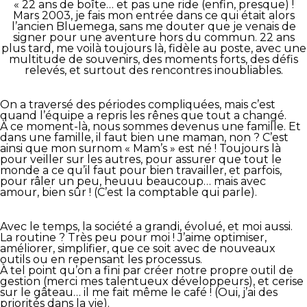
« 22 ans de boîte… et pas une ride (enfin, presque) !
Mars 2003, je fais mon entrée dans ce qui était alors
l’ancien Bluemega, sans me douter que je venais de
signer pour une aventure hors du commun. 22 ans
plus tard, me voilà toujours là, fidèle au poste, avec une
multitude de souvenirs, des moments forts, des défis
relevés, et surtout des rencontres inoubliables.
On a traversé des périodes compliquées, mais c’est
quand l’équipe a repris les rênes que tout a changé.
À ce moment-là, nous sommes devenus une famille. Et
dans une famille, il faut bien une maman, non ? C’est
ainsi que mon surnom « Mam’s » est né ! Toujours là
pour veiller sur les autres, pour assurer que tout le
monde a ce qu’il faut pour bien travailler, et parfois,
pour râler un peu, heuuu beaucoup… mais avec
amour, bien sûr ! (C’est la comptable qui parle).
Avec le temps, la société a grandi, évolué, et moi aussi.
La routine ? Très peu pour moi ! J’aime optimiser,
améliorer, simplifier, que ce soit avec de nouveaux
outils ou en repensant les processus.
À tel point qu’on a fini par créer notre propre outil de
gestion (merci mes talentueux développeurs), et cerise
sur le gâteau… il me fait même le café ! (Oui, j’ai des
priorités dans la vie).