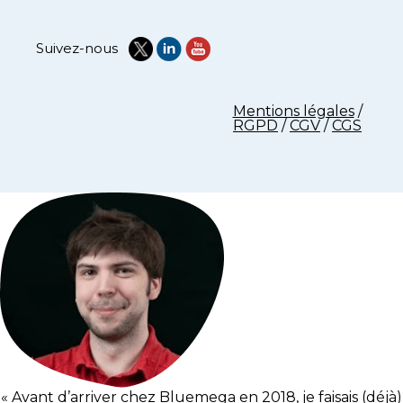
Suivez-nous
Mentions légales
/
RGPD
/
CGV
/
CGS
« Avant d’arriver chez Bluemega en 2018, je faisais (déjà)