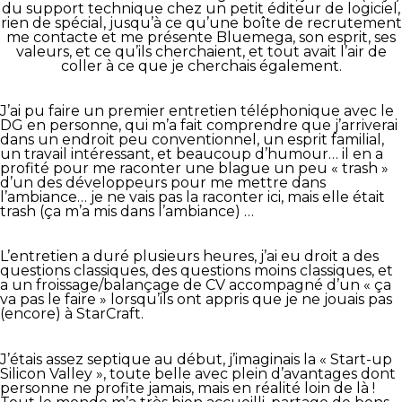
du support technique chez un petit éditeur de logiciel,
rien de spécial, jusqu’à ce qu’une boîte de recrutement
me contacte et me présente Bluemega, son esprit, ses
valeurs, et ce qu’ils cherchaient, et tout avait l’air de
coller à ce que je cherchais également.
J’ai pu faire un premier entretien téléphonique avec le
DG en personne, qui m’a fait comprendre que j’arriverai
dans un endroit peu conventionnel, un esprit familial,
un travail intéressant, et beaucoup d’humour… il en a
profité pour me raconter une blague un peu « trash »
d’un des développeurs pour me mettre dans
l’ambiance… je ne vais pas la raconter ici, mais elle était
trash (ça m’a mis dans l’ambiance) …
L’entretien a duré plusieurs heures, j’ai eu droit a des
questions classiques, des questions moins classiques, et
a un froissage/balançage de CV accompagné d’un « ça
va pas le faire » lorsqu’ils ont appris que je ne jouais pas
(encore) à StarCraft.
J’étais assez septique au début, j’imaginais la « Start-up
Silicon Valley », toute belle avec plein d’avantages dont
personne ne profite jamais, mais en réalité loin de là !