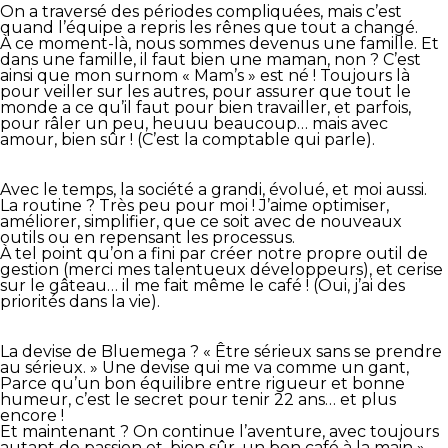
On a traversé des périodes compliquées, mais c’est
quand l’équipe a repris les rênes que tout a changé.
À ce moment-là, nous sommes devenus une famille. Et
dans une famille, il faut bien une maman, non ? C’est
ainsi que mon surnom « Mam’s » est né ! Toujours là
pour veiller sur les autres, pour assurer que tout le
monde a ce qu’il faut pour bien travailler, et parfois,
pour râler un peu, heuuu beaucoup… mais avec
amour, bien sûr ! (C’est la comptable qui parle).
Avec le temps, la société a grandi, évolué, et moi aussi.
La routine ? Très peu pour moi ! J’aime optimiser,
améliorer, simplifier, que ce soit avec de nouveaux
outils ou en repensant les processus.
À tel point qu’on a fini par créer notre propre outil de
gestion (merci mes talentueux développeurs), et cerise
sur le gâteau… il me fait même le café ! (Oui, j’ai des
priorités dans la vie).
La devise de Bluemega ? « Être sérieux sans se prendre
au sérieux. » Une devise qui me va comme un gant,
Parce qu’un bon équilibre entre rigueur et bonne
humeur, c’est le secret pour tenir 22 ans… et plus
encore !
Et maintenant ? On continue l’aventure, avec toujours
autant de passion et, bien sûr, un bon café à la main »