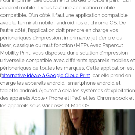
Pour imprimer des documents ou des photos à partir d’un
appareil mobile, il vous faut une application mobile
compatible. D’un côté, il faut une application compatible
avec le terminal mobile : android, ios et chrome OS. De
l’autre côté, l’application doit prendre en charge vos
périphériques d’impression : imprimante jet d’encre ou
laser, classique ou multifonction (MFP). Avec Papercut
Mobility Print, vous disposez d’une
solution d’impression
universelle compatible
avec différents appareils mobiles et
périphériques de toutes les marques. Cette application est
l’
alternative idéale à Google Cloud Print
, car elle prend en
charge les appareils android : smartphone android et
tablette android. Ajoutez à cela les systèmes d’exploitation
des
appareils Apple
(iPhone et iPad) et les
Chromebook
et
les
appareils sous Windows et Mac OS
.