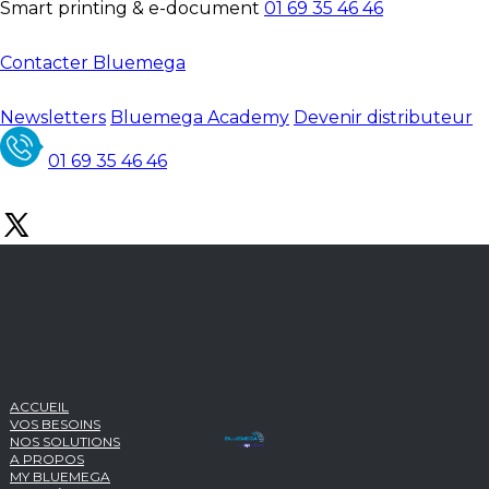
Smart printing & e-document
01 69 35 46 46
Contacter Bluemega
Newsletters
Bluemega Academy
Devenir distributeur
01 69 35 46 46
ACCUEIL
VOS BESOINS
NOS SOLUTIONS
A PROPOS
MY BLUEMEGA