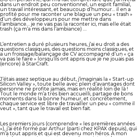
dans un endroit peu conventionnel, un esprit familial,
un travail intéressant, et beaucoup d’humour… il en a
profité pour me raconter une blague un peu « trash »
d’un des développeurs pour me mettre dans
l’ambiance… je ne vais pas la raconter ici, mais elle était
trash (ça m’a mis dans l’ambiance) …
L’entretien a duré plusieurs heures, j’ai eu droit a des
questions classiques, des questions moins classiques, et
a un froissage/balançage de CV accompagné d’un « ça
va pas le faire » lorsqu’ils ont appris que je ne jouais pas
(encore) à StarCraft.
J’étais assez septique au début, j’imaginais la « Start-up
Silicon Valley », toute belle avec plein d’avantages dont
personne ne profite jamais, mais en réalité loin de là !
Tout le monde m’a très bien accueilli, partage de bons
moments dans la bonne humeur, et concrètement,
chaque service est libre de travailler un peu « comme il
veut », tant que le travail est bien fait.
Les premiers jours (comprendre « les premières années
»), j’ai été formé par Arthur (parti chez KPAX depuis), qui
m’a tout appris et qui est devenu mon héros. À mon