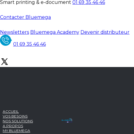
Smart printing & e-document
01 69 35 46 46
Contacter Bluemega
Newsletters
Bluemega Academy
Devenir distributeur
01 69 35 46 46
ACCUEIL
VOS BESOINS
NOS SOLUTIONS
A PROPOS
MY BLUEMEGA