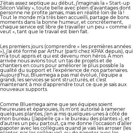
J’étais assez septique au début, j’imaginais la « Start-up
Silicon Valley », toute belle avec plein d’avantages dont
personne ne profite jamais, mais en réalité loin de là !
Tout le monde m’a très bien accueilli, partage de bons
moments dans la bonne humeur, et concrètement,
chaque service est libre de travailler un peu « comme il
veut », tant que le travail est bien fait.
Les premiers jours (comprendre « les premières années
»), j’ai été formé par Arthur (parti chez KPAX depuis), qui
m’a tout appris et qui est devenu mon héros. À mon
arrivée nous avions tout un tas de projets et de
chantiers en cours pour améliorer le plus possible la
qualité du support et l’expérience de nos partenaires.
Aujourd’hui, Bluemega a pas mal évolué, l’équipe a
grandi, les services se sont structurés, et c’est
maintenant à moi d’apprendre tout ce que je sais aux
nouveaux supports.
Comme Bluemega aime que ses équipes soient
heureuses et épanouies, ils m’ont autorisé à ramener
quelques plantes, j’en ai mis quelques-unes à côté de
mon bureau (j’appelle ça « le bureau des plantes »), et
d’autres un peu partout, ça me donne l’occasion d’aller
papoter avec les collègues quand je vais les arroser (les
plantes, pas les collègues), ou de papoter avec les