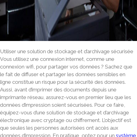
Utiliser une solution de stockage et d’archivage sécurisée
Vous utilisez une connexion internet, comme une
connexion wifi, pour partager vos données ? Sachez que
le fait de diffuser et partager les données sensibles en
ligne constitue un risque pour la sécurité des données.
Aussi, avant d’imprimer des documents depuis une
imprimante réseau, assurez-vous en premier lieu que les
données d’impression soient sécurisées. Pour ce faire,
équipez-vous d’une solution de stockage et d’archivage
électronique avec cryptage ou chiffrement. L’objectif est
que seules les personnes autorisées ont accès aux
données d’impression. En pratique, optez pour un
système