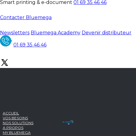
Smart printing & e-document
01 69 35 46 46
Contacter Bluemega
Newsletters
Bluemega Academy
Devenir distributeur
01 69 35 46 46
ACCUEIL
VOS BESOINS
NOS SOLUTIONS
A PROPOS
MY BLUEMEGA