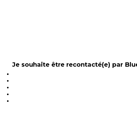
Je souhaite être recontacté(e) par B
Vous souhaitez une démonstration ?
Accéder à une version de test ?
Une question commerciale ou un devis ?
Laissez-nous un message via le formulaire et 
Pour accéder au support technique